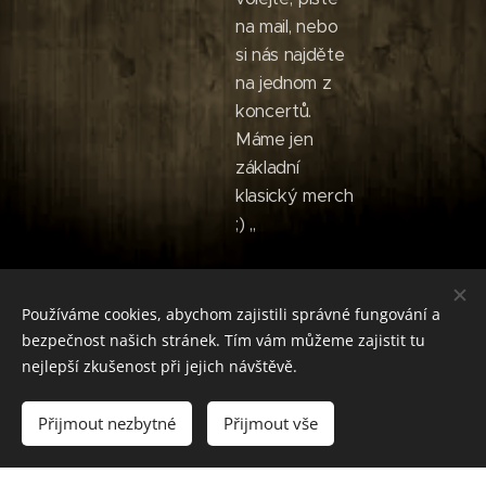
na mail, nebo
si nás najděte
na jednom z
koncertů.
Máme jen
základní
klasický merch
;) ,,
Používáme cookies, abychom zajistili správné fungování a
bezpečnost našich stránek. Tím vám můžeme zajistit tu
nejlepší zkušenost při jejich návštěvě.
© 2016 Corpiclus / Stále ve zkušebně, to je úděl kapely!
Přijmout nezbytné
Přijmout vše
Vytvořeno službou
Webnode
Cookies
Vytvořit stránky
Vytvořte si webové stránky zdarma!