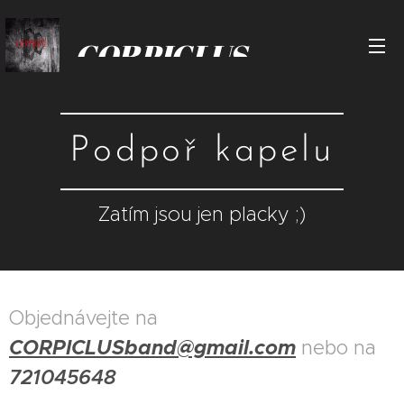
CORPICLUS
Podpoř kapelu
Zatím jsou jen placky ;)
Objednávejte na
CORPICLUSband@gmail.com
nebo na
721045648